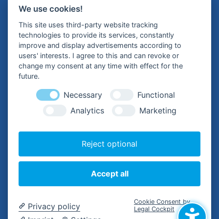
We use cookies!
Kampstraße 1
This site uses third-party website tracking
24601 Wankendorf
technologies to provide its services, constantly
improve and display advertisements according to
Tel.:
+49 (0) 4326 – 99 79-0
users' interests. I agree to this and can revoke or
change my consent at any time with effect for the
Mail:
future.
buergermeisterin@wankendorf.de
Necessary
Functional
Analytics
Marketing
Hilfreiche Links
Reject optional
Kontakt
Impressum
Accept all
Datenschutzerklärung
Barrierefreiheitserklärung
Cookie Consent by
Privacy policy
Legal Cockpit