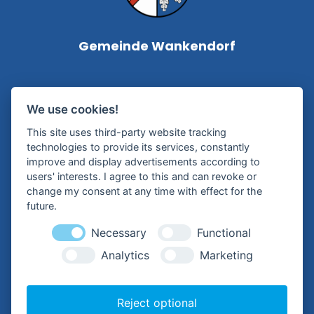
Gemeinde Wankendorf
Bürgermeisterin Silke Roßmann
We use cookies!
Kampstraße 1
This site uses third-party website tracking
24601 Wankendorf
technologies to provide its services, constantly
improve and display advertisements according to
Tel.:
+49 (0) 4326 – 99 79-0
users' interests. I agree to this and can revoke or
change my consent at any time with effect for the
Mail:
future.
buergermeisterin@wankendorf.de
Necessary
Functional
Analytics
Marketing
Hilfreiche Links
Reject optional
Kontakt