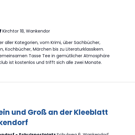
f
Kirchtor 18, Wankendor
r aller Kategorien, vom Krimi, über Sachbücher,
n, Kochbücher, Märchen bis zu Literaturklassikern.
r gemeinsamen Tasse Tee in gemütlicher Atmosphäre
b ist kostenlos und trifft sich alle zwei Monate.
ein und Groß an der Kleeblatt
kendorf
ndorf - Schulsportplatz
Schulweg 6, Wankendorf