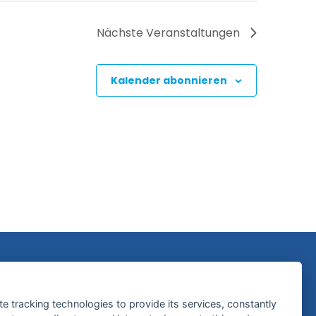
Nächste
Veranstaltungen
Kalender abonnieren
Hilfreiche Links
te tracking technologies to provide its services, constantly