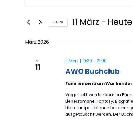
Suche
Schlüsselwort
und
eingeben.
Ansichten,
11 März
 - 
Heute
Heute
Suche
Navigation
Datum
nach
wählen.
März 2026
Veranstaltungen
Schlüsselwort.
11 März | 19:30
-
21:00
MI.
11
AWO Buchclub
Familienzentrum Wankendor
Vorgestellt werden können Büche
Liebesromane, Fantasy, Biografie
Literaturtipps können bei eine
ausgetauscht werden. Der Buchclu