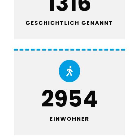
1316
GESCHICHTLICH GENANNT

2954
EINWOHNER