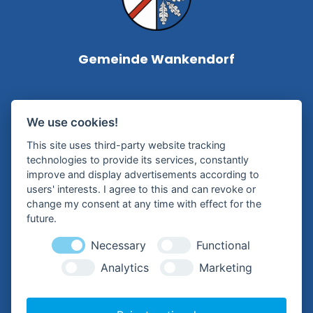
Gemeinde Wankendorf
Bürgermeisterin Silke Roßmann
We use cookies!
Kampstraße 1
This site uses third-party website tracking
24601 Wankendorf
technologies to provide its services, constantly
improve and display advertisements according to
Tel.:
+49 (0) 4326 – 99 79-0
users' interests. I agree to this and can revoke or
change my consent at any time with effect for the
Mail:
future.
buergermeisterin@wankendorf.de
Necessary
Functional
Analytics
Marketing
Hilfreiche Links