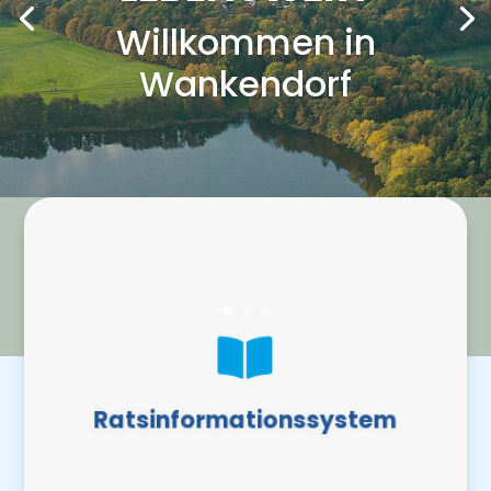
Willkommen in
Wankendorf
Ratsinformationssystem

• Bürgerinformationen
• Aktuelle Sitzungen
Ratsinformationssystem
• Mandatsträgerportal
MEHR ERFAHREN