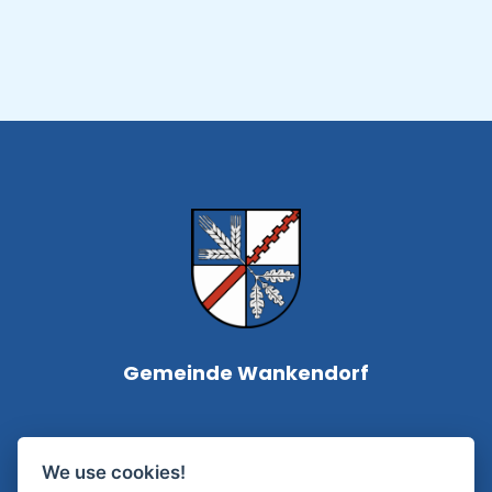
Gemeinde Wankendorf
Bürgermeisterin Silke Roßmann
We use cookies!
Kampstraße 1