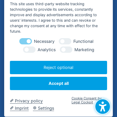
This site uses third-party website tracking
24601 Wankendorf
technologies to provide its services, constantly
improve and display advertisements according to
Tel.:
+49 (0) 4326 – 99 79-0
users' interests. I agree to this and can revoke or
change my consent at any time with effect for the
Mail:
future.
buergermeisterin@wankendorf.de
Necessary
Functional
Analytics
Marketing
Hilfreiche Links
Reject optional
Kontakt
Impressum
Accept all
Datenschutzerklärung
Barrierefreiheitserklärung
Cookie Consent by
Privacy policy
Legal Cockpit
Imprint
Settings