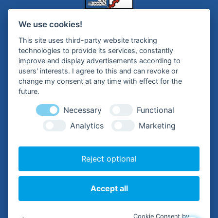
We use cookies!
This site uses third-party website tracking
technologies to provide its services, constantly
Gemeinde Wankendorf
improve and display advertisements according to
users' interests. I agree to this and can revoke or
change my consent at any time with effect for the
Bürgermeisterin Silke Roßmann
future.
Kampstraße 1
24601 Wankendorf
Necessary
Functional
Tel.:
+49 (0) 4326 – 99 79-0
Analytics
Marketing
Mail:
buergermeisterin@wankendorf.de
Reject optional
Hilfreiche Links
Kontakt
Accept all
Impressum
Datenschutzerklärung
Barrierefreiheitserklärung
Cookie Consent by