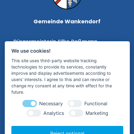
Gemeinde Wankendorf
Bürgermeisterin Silke Roßmann
Kampstraße 1
We use cookies!
24601 Wankendorf
This site uses third-party website tracking
technologies to provide its services, constantly
improve and display advertisements according to
Tel.:
+49 (0) 4326 – 99 79-0
users' interests. I agree to this and can revoke or
change my consent at any time with effect for the
Mail:
future.
buergermeisterin@wankendorf.de
Necessary
Functional
Analytics
Marketing
Hilfreiche Links
Kontakt
Reject optional