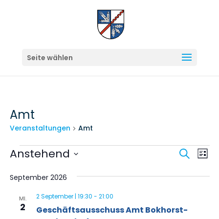
Seite wählen
Amt
Veranstaltungen
Amt
Veranstaltungen
Veran
Ve
Anstehend
Suche
Liste
An
Suche
Datum
Na
September 2026
und
wählen.
Ansich
2 September | 19:30
-
21:00
MI.
2
Geschäftsausschuss Amt Bokhorst-
Navig