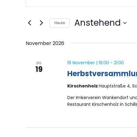
Suche
Schlüsselwort
und
eingeben.
Ansichten,
Anstehend
Heute
Suche
Navigation
Datum
nach
wählen.
November 2026
Veranstaltungen
Schlüsselwort.
19 November | 19:00
-
21:00
DO.
19
Herbstversammlun
Kirschenholz
Hauptstraße 4, Sch
Der Imkerverein Wankendorf un
Restaurant Kirschenholz in Schills