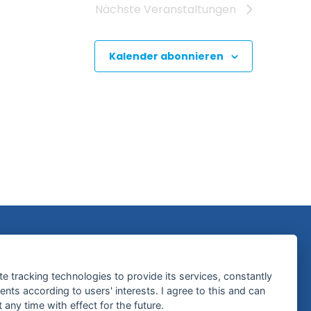
Nächste
Veranstaltungen
Kalender abonnieren
Hilfreiche Links
te tracking technologies to provide its services, constantly
ts according to users' interests. I agree to this and can
Kontakt
any time with effect for the future.