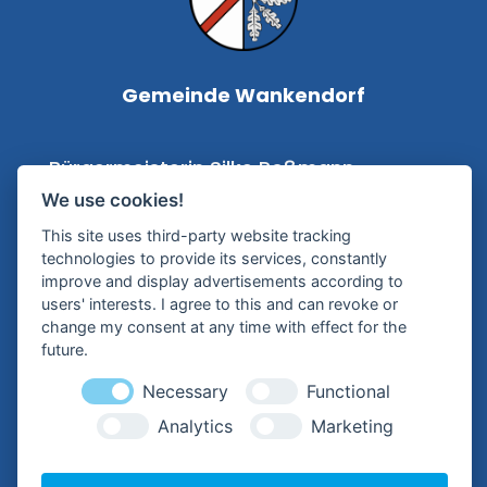
Gemeinde Wankendorf
Bürgermeisterin Silke Roßmann
We use cookies!
Kampstraße 1
This site uses third-party website tracking
24601 Wankendorf
technologies to provide its services, constantly
improve and display advertisements according to
Tel.:
+49 (0) 4326 – 99 79-0
users' interests. I agree to this and can revoke or
change my consent at any time with effect for the
Mail:
future.
buergermeisterin@wankendorf.de
Necessary
Functional
Analytics
Marketing
Hilfreiche Links