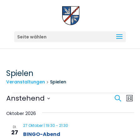
Seite wählen
Spielen
Veranstaltungen
Spielen
Veranstaltungen
Veran
Ve
Anstehend
Suche
Liste
An
Suche
Datum
Na
Oktober 2026
und
wählen.
Ansich
27 Oktober | 19:30
-
21:30
DI.
27
BINGO-Abend
Navig