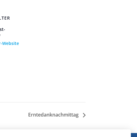
LTER
st-
f
r-Website
Erntedanknachmittag