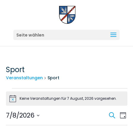
Seite wählen
Sport
Veranstaltungen
Sport
Veranstaltungen
Keine Veranstaltungen für 7 August, 2026 vorgesehen.
für
Hinweis
7
Veran
Ve
7/8/2026
Suche
Tag
August,
An
Suche
Datum
2026
Na