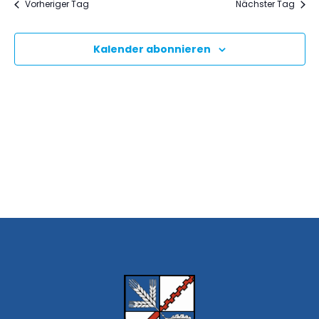
und
wählen.
Vorheriger Tag
Nächster Tag
Ansich
Navig
Kalender abonnieren