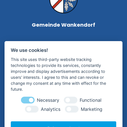
Gemeinde Wankendorf
Bürgermeisterin Silke Roßmann
We use cookies!
Kampstraße 1
This site uses third-party website tracking
24601 Wankendorf
technologies to provide its services, constantly
improve and display advertisements according to
Tel.:
+49 (0) 4326 – 99 79-0
users' interests. I agree to this and can revoke or
change my consent at any time with effect for the
Mail:
future.
buergermeisterin@wankendorf.de
Necessary
Functional
Analytics
Marketing
Hilfreiche Links