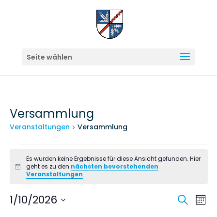
Seite wählen
Versammlung
Veranstaltungen
Versammlung
Veranstaltungen
Es wurden keine Ergebnisse für diese Ansicht gefunden. Hier
geht es zu den
nächsten bevorstehenden
Hinweis
Veranstaltungen
.
Veran
Ve
1/10/2026
Suche
Mona
An
Suche
Datum