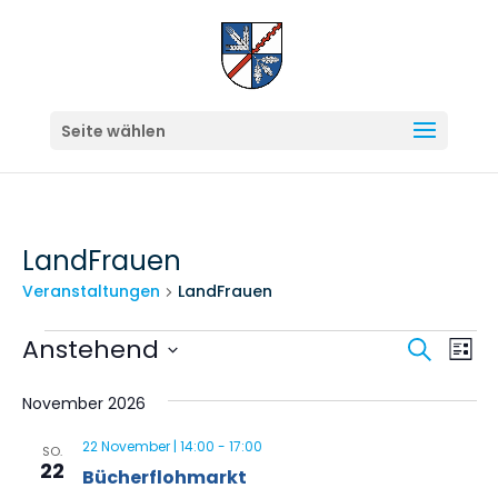
Seite wählen
LandFrauen
Veranstaltungen
LandFrauen
Veranstaltungen
Veran
Ve
Anstehend
Suche
Liste
An
Suche
Datum
Na
November 2026
und
wählen.
Ansich
22 November | 14:00
-
17:00
SO.
22
Bücherflohmarkt
Navig