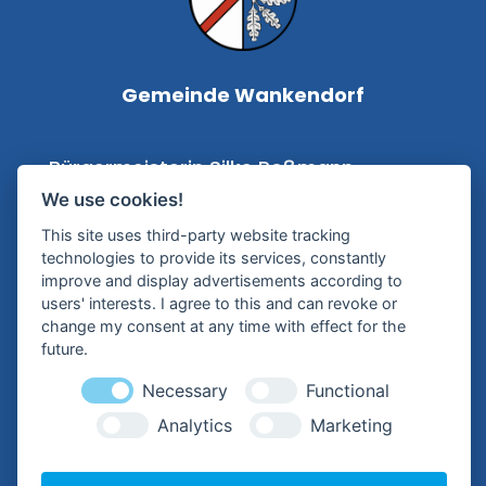
Gemeinde Wankendorf
Bürgermeisterin Silke Roßmann
We use cookies!
Kampstraße 1
This site uses third-party website tracking
24601 Wankendorf
technologies to provide its services, constantly
improve and display advertisements according to
Tel.:
+49 (0) 4326 – 99 79-0
users' interests. I agree to this and can revoke or
change my consent at any time with effect for the
Mail:
future.
buergermeisterin@wankendorf.de
Necessary
Functional
Analytics
Marketing
Hilfreiche Links