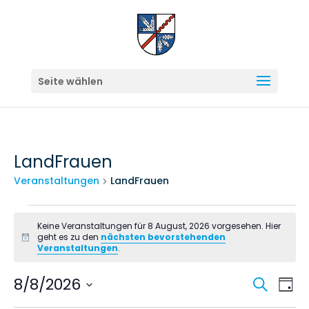
Seite wählen
LandFrauen
Veranstaltungen
LandFrauen
Veranstaltungen
Keine Veranstaltungen für 8 August, 2026 vorgesehen. Hier
für
geht es zu den
nächsten bevorstehenden
Hinweis
Veranstaltungen
.
8
August,
Veran
Ve
8/8/2026
Suche
Tag
An
2026
Suche
Datum