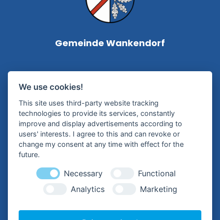
Gemeinde Wankendorf
Bürgermeisterin Silke Roßmann
We use cookies!
Kampstraße 1
This site uses third-party website tracking
24601 Wankendorf
technologies to provide its services, constantly
improve and display advertisements according to
Tel.:
+49 (0) 4326 – 99 79-0
users' interests. I agree to this and can revoke or
change my consent at any time with effect for the
Mail:
future.
buergermeisterin@wankendorf.de
Necessary
Functional
Analytics
Marketing
Hilfreiche Links