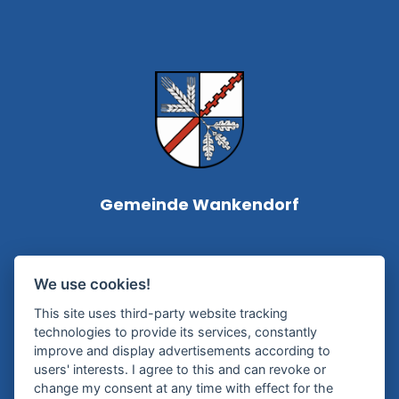
Gemeinde Wankendorf
Bürgermeisterin Silke Roßmann
We use cookies!
Kampstraße 1
This site uses third-party website tracking
24601 Wankendorf
technologies to provide its services, constantly
improve and display advertisements according to
Tel.:
+49 (0) 4326 – 99 79-0
users' interests. I agree to this and can revoke or
change my consent at any time with effect for the