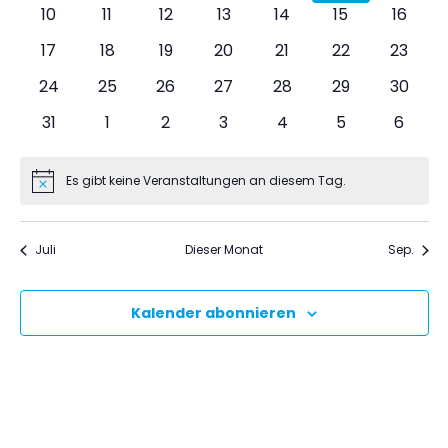
Veranstaltungen
Veranstaltungen
Veranstaltungen
Veranstaltungen
Veranstaltungen
Veranstaltu
Verans
0
0
0
0
0
0
0
10
11
12
13
14
15
16
Veranstaltungen
Veranstaltungen
Veranstaltungen
Veranstaltungen
Veranstaltungen
Veranstaltung
Verans
0
0
0
0
0
0
0
17
18
19
20
21
22
23
Veranstaltungen
Veranstaltungen
Veranstaltungen
Veranstaltungen
Veranstaltungen
Veranstaltung
Verans
0
0
0
0
0
0
0
24
25
26
27
28
29
30
Veranstaltungen
Veranstaltungen
Veranstaltungen
Veranstaltungen
Veranstaltungen
Veranstaltung
Verans
0
0
0
0
0
0
0
31
1
2
3
4
5
6
Veranstaltungen
Veranstaltungen
Veranstaltungen
Veranstaltungen
Veranstaltungen
Veranstaltun
Verans
Es gibt keine Veranstaltungen an diesem Tag.
Hinweis
Juli
Dieser Monat
Sep.
Kalender abonnieren